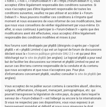
« notre », « nos », « Forum-Debian.fr » et « https://forum-debian.fr »), vous
acceptez d’être légalement responsable des conditions suivantes. Si
vous n’acceptez pas d’être légalement responsable de toutes les
conditions suivantes, veuillez ne pas utiliser et accéder à « Forum-
Debian.fr ». Nous pouvons modifier ces conditions à n’importe quel
moment et nous essaierons de vous informer de ces modifications, bien
que nous vous conseillons de vérifier régulièrement par vous-même. En
effet, si vous continuez à participer à « Forum-Debian.fr » après que des
modifications aient été effectuées, vous acceptez d’être légalement
responsable des conditions modifiées et mises à jour.
Nos forums sont développés par phpBB (désignés ci-après par « logiciel
phpBB » et « phpBB Limited ») qui est un logiciel de forum de discussions
déclaré sous la «
licence publique générale GNU 2.0
» et qui peut être
téléchargé sur
le site de phpBB
(en anglais). Le logiciel phpBB a pour seul
but de faciliter les discussions sur internet et phpBB Limited ne peut en
aucun cas être tenu comme responsable de la conduite et du contenu
que nous acceptons et que nous n’acceptons pas. Pour plus
d’informations concernant phpBB, veuillez consulter
le site de phpBB
(en
anglais).
Vous acceptez de ne publier aucun contenu à caractère abusif, obscène,
vulgaire, diffamatoire, choquant, menaçant, pornographique, etc. qui
pourrait transgresser la législation de votre pays, du pays dans lequel le
serveur de « Forum-Debian.fr » est hébergé ou encore la loi internationale.
Si vous ne respectez pas ces dispositions, vous vous exposez à un
bannissement immédiat et définitif et nous nous réservons le droit