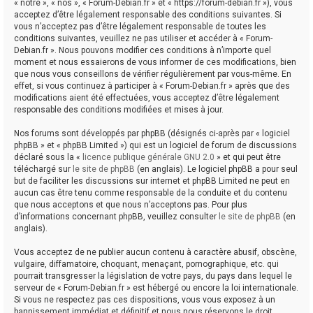
« notre », « nos », « Forum-Debian.fr » et « https://forum-debian.fr »), vous
acceptez d’être légalement responsable des conditions suivantes. Si
vous n’acceptez pas d’être légalement responsable de toutes les
conditions suivantes, veuillez ne pas utiliser et accéder à « Forum-
Debian.fr ». Nous pouvons modifier ces conditions à n’importe quel
moment et nous essaierons de vous informer de ces modifications, bien
que nous vous conseillons de vérifier régulièrement par vous-même. En
effet, si vous continuez à participer à « Forum-Debian.fr » après que des
modifications aient été effectuées, vous acceptez d’être légalement
responsable des conditions modifiées et mises à jour.
Nos forums sont développés par phpBB (désignés ci-après par « logiciel
phpBB » et « phpBB Limited ») qui est un logiciel de forum de discussions
déclaré sous la «
licence publique générale GNU 2.0
» et qui peut être
téléchargé sur
le site de phpBB
(en anglais). Le logiciel phpBB a pour seul
but de faciliter les discussions sur internet et phpBB Limited ne peut en
aucun cas être tenu comme responsable de la conduite et du contenu
que nous acceptons et que nous n’acceptons pas. Pour plus
d’informations concernant phpBB, veuillez consulter
le site de phpBB
(en
anglais).
Vous acceptez de ne publier aucun contenu à caractère abusif, obscène,
vulgaire, diffamatoire, choquant, menaçant, pornographique, etc. qui
pourrait transgresser la législation de votre pays, du pays dans lequel le
serveur de « Forum-Debian.fr » est hébergé ou encore la loi internationale.
Si vous ne respectez pas ces dispositions, vous vous exposez à un
bannissement immédiat et définitif et nous nous réservons le droit