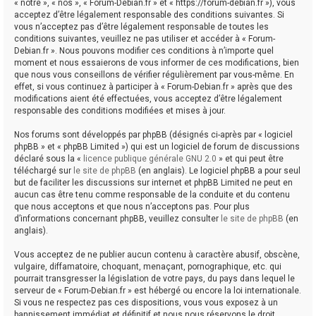
« notre », « nos », « Forum-Debian.fr » et « https://forum-debian.fr »), vous
acceptez d’être légalement responsable des conditions suivantes. Si
vous n’acceptez pas d’être légalement responsable de toutes les
conditions suivantes, veuillez ne pas utiliser et accéder à « Forum-
Debian.fr ». Nous pouvons modifier ces conditions à n’importe quel
moment et nous essaierons de vous informer de ces modifications, bien
que nous vous conseillons de vérifier régulièrement par vous-même. En
effet, si vous continuez à participer à « Forum-Debian.fr » après que des
modifications aient été effectuées, vous acceptez d’être légalement
responsable des conditions modifiées et mises à jour.
Nos forums sont développés par phpBB (désignés ci-après par « logiciel
phpBB » et « phpBB Limited ») qui est un logiciel de forum de discussions
déclaré sous la «
licence publique générale GNU 2.0
» et qui peut être
téléchargé sur
le site de phpBB
(en anglais). Le logiciel phpBB a pour seul
but de faciliter les discussions sur internet et phpBB Limited ne peut en
aucun cas être tenu comme responsable de la conduite et du contenu
que nous acceptons et que nous n’acceptons pas. Pour plus
d’informations concernant phpBB, veuillez consulter
le site de phpBB
(en
anglais).
Vous acceptez de ne publier aucun contenu à caractère abusif, obscène,
vulgaire, diffamatoire, choquant, menaçant, pornographique, etc. qui
pourrait transgresser la législation de votre pays, du pays dans lequel le
serveur de « Forum-Debian.fr » est hébergé ou encore la loi internationale.
Si vous ne respectez pas ces dispositions, vous vous exposez à un
bannissement immédiat et définitif et nous nous réservons le droit