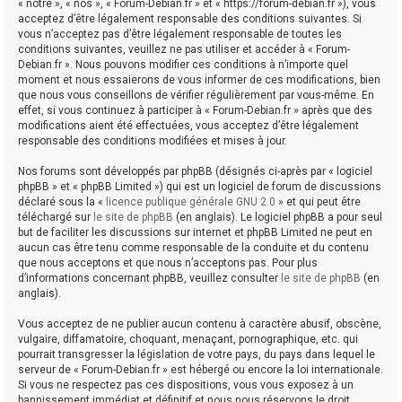
« notre », « nos », « Forum-Debian.fr » et « https://forum-debian.fr »), vous
acceptez d’être légalement responsable des conditions suivantes. Si
vous n’acceptez pas d’être légalement responsable de toutes les
conditions suivantes, veuillez ne pas utiliser et accéder à « Forum-
Debian.fr ». Nous pouvons modifier ces conditions à n’importe quel
moment et nous essaierons de vous informer de ces modifications, bien
que nous vous conseillons de vérifier régulièrement par vous-même. En
effet, si vous continuez à participer à « Forum-Debian.fr » après que des
modifications aient été effectuées, vous acceptez d’être légalement
responsable des conditions modifiées et mises à jour.
Nos forums sont développés par phpBB (désignés ci-après par « logiciel
phpBB » et « phpBB Limited ») qui est un logiciel de forum de discussions
déclaré sous la «
licence publique générale GNU 2.0
» et qui peut être
téléchargé sur
le site de phpBB
(en anglais). Le logiciel phpBB a pour seul
but de faciliter les discussions sur internet et phpBB Limited ne peut en
aucun cas être tenu comme responsable de la conduite et du contenu
que nous acceptons et que nous n’acceptons pas. Pour plus
d’informations concernant phpBB, veuillez consulter
le site de phpBB
(en
anglais).
Vous acceptez de ne publier aucun contenu à caractère abusif, obscène,
vulgaire, diffamatoire, choquant, menaçant, pornographique, etc. qui
pourrait transgresser la législation de votre pays, du pays dans lequel le
serveur de « Forum-Debian.fr » est hébergé ou encore la loi internationale.
Si vous ne respectez pas ces dispositions, vous vous exposez à un
bannissement immédiat et définitif et nous nous réservons le droit