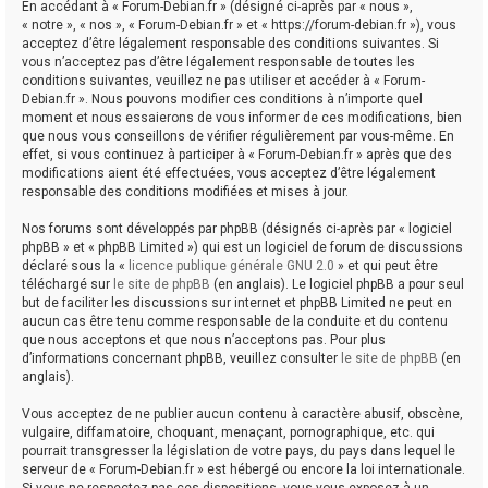
En accédant à « Forum-Debian.fr » (désigné ci-après par « nous »,
« notre », « nos », « Forum-Debian.fr » et « https://forum-debian.fr »), vous
acceptez d’être légalement responsable des conditions suivantes. Si
vous n’acceptez pas d’être légalement responsable de toutes les
conditions suivantes, veuillez ne pas utiliser et accéder à « Forum-
Debian.fr ». Nous pouvons modifier ces conditions à n’importe quel
moment et nous essaierons de vous informer de ces modifications, bien
que nous vous conseillons de vérifier régulièrement par vous-même. En
effet, si vous continuez à participer à « Forum-Debian.fr » après que des
modifications aient été effectuées, vous acceptez d’être légalement
responsable des conditions modifiées et mises à jour.
Nos forums sont développés par phpBB (désignés ci-après par « logiciel
phpBB » et « phpBB Limited ») qui est un logiciel de forum de discussions
déclaré sous la «
licence publique générale GNU 2.0
» et qui peut être
téléchargé sur
le site de phpBB
(en anglais). Le logiciel phpBB a pour seul
but de faciliter les discussions sur internet et phpBB Limited ne peut en
aucun cas être tenu comme responsable de la conduite et du contenu
que nous acceptons et que nous n’acceptons pas. Pour plus
d’informations concernant phpBB, veuillez consulter
le site de phpBB
(en
anglais).
Vous acceptez de ne publier aucun contenu à caractère abusif, obscène,
vulgaire, diffamatoire, choquant, menaçant, pornographique, etc. qui
pourrait transgresser la législation de votre pays, du pays dans lequel le
serveur de « Forum-Debian.fr » est hébergé ou encore la loi internationale.
Si vous ne respectez pas ces dispositions, vous vous exposez à un