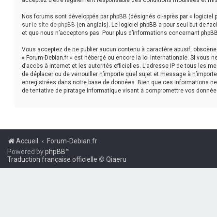
acceptez d’être légalement responsable des conditions modifiées et mis
Nos forums sont développés par phpBB (désignés ci-après par « logiciel p
sur
le site de phpBB
(en anglais). Le logiciel phpBB a pour seul but de f
et que nous n’acceptons pas. Pour plus d’informations concernant phpBB
Vous acceptez de ne publier aucun contenu à caractère abusif, obscène, v
« Forum-Debian.fr » est hébergé ou encore la loi internationale. Si vous 
d’accès à internet et les autorités officielles. L’adresse IP de tous les 
de déplacer ou de verrouiller n’importe quel sujet et message à n’impor
enregistrées dans notre base de données. Bien que ces informations ne 
de tentative de piratage informatique visant à compromettre vos donnée
Accueil
Forum-Debian.fr
Powered by
phpBB
™
Traduction française officielle
©
Qiaeru