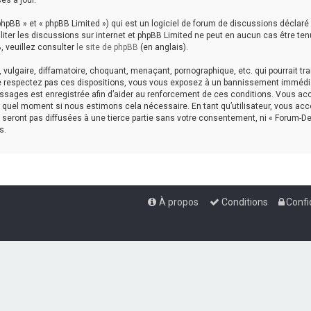
es à jour.
hpBB » et « phpBB Limited ») qui est un logiciel de forum de discussions déclaré
aciliter les discussions sur internet et phpBB Limited ne peut en aucun cas êtr
, veuillez consulter
le site de phpBB
(en anglais).
ulgaire, diffamatoire, choquant, menaçant, pornographique, etc. qui pourrait tran
ne respectez pas ces dispositions, vous vous exposez à un bannissement immédiat e
messages est enregistrée afin d’aider au renforcement de ces conditions. Vous accep
te quel moment si nous estimons cela nécessaire. En tant qu’utilisateur, vous a
seront pas diffusées à une tierce partie sans votre consentement, ni « Forum-De
s.
À propos
Conditions
Confi