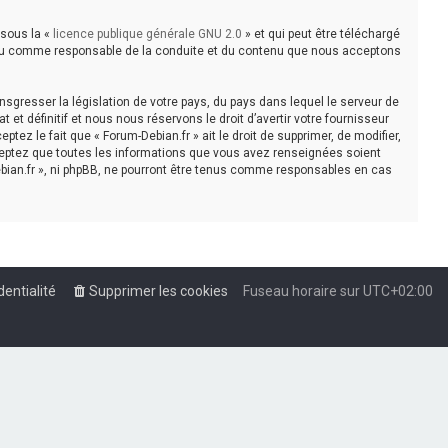
 sous la «
licence publique générale GNU 2.0
» et qui peut être téléchargé
e tenu comme responsable de la conduite et du contenu que nous acceptons
sgresser la législation de votre pays, du pays dans lequel le serveur de
t définitif et nous nous réservons le droit d’avertir votre fournisseur
tez le fait que « Forum-Debian.fr » ait le droit de supprimer, de modifier,
cceptez que toutes les informations que vous avez renseignées soient
bian.fr », ni phpBB, ne pourront être tenus comme responsables en cas
dentialité
Supprimer les cookies
Fuseau horaire sur
UTC+02:00