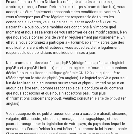
En accédant à « Forum-Debian.fr » (désigné ci-après par « nous »,
« notre », « nos », « Forum-Debian.fr » et « https://forum-debian.fr »), vous
acceptez d’être légalement responsable des conditions suivantes. Si
vous n’acceptez pas d’être légalement responsable de toutes les
conditions suivantes, veuillez ne pas utiliser et accéder à « Forum-
Debian.fr ». Nous pouvons modifier ces conditions à n’importe quel
moment et nous essaierons de vous informer de ces modifications, bien
que nous vous conseillons de vérifier régulièrement par vous-même. En
effet, si vous continuez à participer à « Forum-Debian.fr » après que des
modifications aient été effectuées, vous acceptez d’être légalement
responsable des conditions modifiées et mises à jour.
Nos forums sont développés par phpBB (désignés ci-après par « logiciel
phpBB » et « phpBB Limited ») qui est un logiciel de forum de discussions
déclaré sous la «
licence publique générale GNU 2.0
» et qui peut être
téléchargé sur
le site de phpBB
(en anglais). Le logiciel phpBB a pour seul
but de faciliter les discussions sur internet et phpBB Limited ne peut en
aucun cas être tenu comme responsable de la conduite et du contenu
que nous acceptons et que nous n’acceptons pas. Pour plus
d’informations concernant phpBB, veuillez consulter
le site de phpBB
(en
anglais).
Vous acceptez de ne publier aucun contenu à caractère abusif, obscène,
vulgaire, diffamatoire, choquant, menaçant, pornographique, etc. qui
pourrait transgresser la législation de votre pays, du pays dans lequel le
serveur de « Forum-Debian.fr » est hébergé ou encore la loi internationale.
Si vous ne respectez pas ces dispositions, vous vous exposez à un