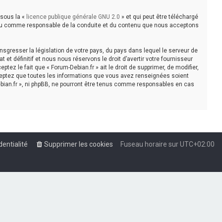
 sous la «
licence publique générale GNU 2.0
» et qui peut être téléchargé
e tenu comme responsable de la conduite et du contenu que nous acceptons
sgresser la législation de votre pays, du pays dans lequel le serveur de
t définitif et nous nous réservons le droit d’avertir votre fournisseur
tez le fait que « Forum-Debian.fr » ait le droit de supprimer, de modifier,
cceptez que toutes les informations que vous avez renseignées soient
bian.fr », ni phpBB, ne pourront être tenus comme responsables en cas
dentialité
Supprimer les cookies
Fuseau horaire sur
UTC+02:00