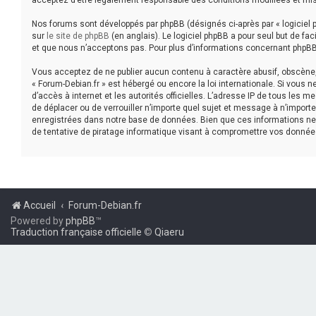
acceptez d’être légalement responsable des conditions modifiées et mis
Nos forums sont développés par phpBB (désignés ci-après par « logiciel p
sur
le site de phpBB
(en anglais). Le logiciel phpBB a pour seul but de f
et que nous n’acceptons pas. Pour plus d’informations concernant phpBB
Vous acceptez de ne publier aucun contenu à caractère abusif, obscène, v
« Forum-Debian.fr » est hébergé ou encore la loi internationale. Si vous 
d’accès à internet et les autorités officielles. L’adresse IP de tous les 
de déplacer ou de verrouiller n’importe quel sujet et message à n’impor
enregistrées dans notre base de données. Bien que ces informations ne 
de tentative de piratage informatique visant à compromettre vos donnée
Accueil
Forum-Debian.fr
Powered by
phpBB
™
Traduction française officielle
©
Qiaeru