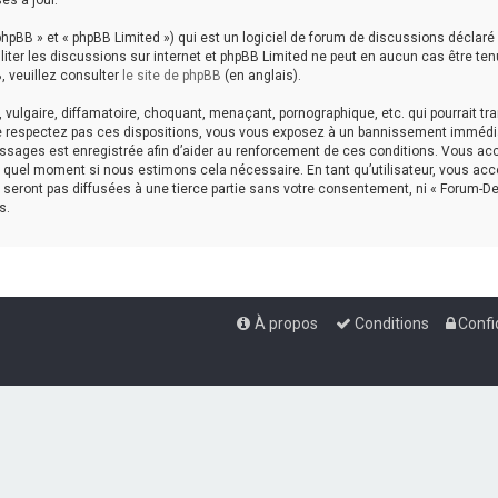
es à jour.
hpBB » et « phpBB Limited ») qui est un logiciel de forum de discussions déclaré
aciliter les discussions sur internet et phpBB Limited ne peut en aucun cas êtr
, veuillez consulter
le site de phpBB
(en anglais).
ulgaire, diffamatoire, choquant, menaçant, pornographique, etc. qui pourrait tran
ne respectez pas ces dispositions, vous vous exposez à un bannissement immédiat e
messages est enregistrée afin d’aider au renforcement de ces conditions. Vous accep
te quel moment si nous estimons cela nécessaire. En tant qu’utilisateur, vous a
seront pas diffusées à une tierce partie sans votre consentement, ni « Forum-De
s.
À propos
Conditions
Confi