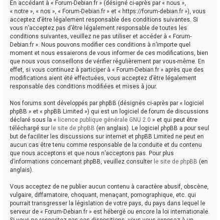
En accédant à « Forum-Debian.fr » (désigné ci-après par « nous »,
« notre », « nos », « Forum-Debian.fr » et « https://forum-debian.fr »), vous
acceptez d’être légalement responsable des conditions suivantes. Si
vous n’acceptez pas d’être légalement responsable de toutes les
conditions suivantes, veuillez ne pas utiliser et accéder à « Forum-
Debian.fr ». Nous pouvons modifier ces conditions à n’importe quel
moment et nous essaierons de vous informer de ces modifications, bien
que nous vous conseillons de vérifier régulièrement par vous-même. En
effet, si vous continuez à participer à « Forum-Debian.fr » après que des
modifications aient été effectuées, vous acceptez d’être légalement
responsable des conditions modifiées et mises à jour.
Nos forums sont développés par phpBB (désignés ci-après par « logiciel
phpBB » et « phpBB Limited ») qui est un logiciel de forum de discussions
déclaré sous la «
licence publique générale GNU 2.0
» et qui peut être
téléchargé sur
le site de phpBB
(en anglais). Le logiciel phpBB a pour seul
but de faciliter les discussions sur internet et phpBB Limited ne peut en
aucun cas être tenu comme responsable de la conduite et du contenu
que nous acceptons et que nous n’acceptons pas. Pour plus
d’informations concernant phpBB, veuillez consulter
le site de phpBB
(en
anglais).
Vous acceptez de ne publier aucun contenu à caractère abusif, obscène,
vulgaire, diffamatoire, choquant, menaçant, pornographique, etc. qui
pourrait transgresser la législation de votre pays, du pays dans lequel le
serveur de « Forum-Debian.fr » est hébergé ou encore la loi internationale.
Si vous ne respectez pas ces dispositions, vous vous exposez à un