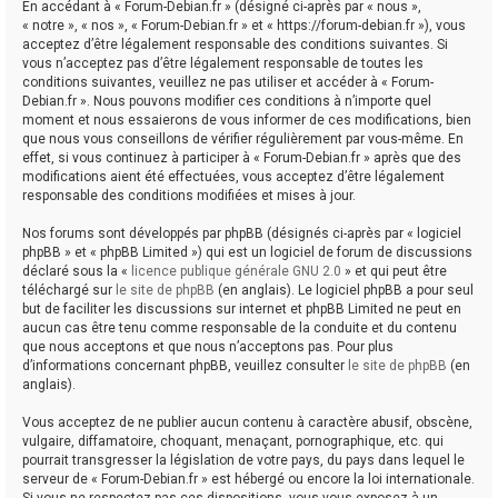
En accédant à « Forum-Debian.fr » (désigné ci-après par « nous »,
« notre », « nos », « Forum-Debian.fr » et « https://forum-debian.fr »), vous
acceptez d’être légalement responsable des conditions suivantes. Si
vous n’acceptez pas d’être légalement responsable de toutes les
conditions suivantes, veuillez ne pas utiliser et accéder à « Forum-
Debian.fr ». Nous pouvons modifier ces conditions à n’importe quel
moment et nous essaierons de vous informer de ces modifications, bien
que nous vous conseillons de vérifier régulièrement par vous-même. En
effet, si vous continuez à participer à « Forum-Debian.fr » après que des
modifications aient été effectuées, vous acceptez d’être légalement
responsable des conditions modifiées et mises à jour.
Nos forums sont développés par phpBB (désignés ci-après par « logiciel
phpBB » et « phpBB Limited ») qui est un logiciel de forum de discussions
déclaré sous la «
licence publique générale GNU 2.0
» et qui peut être
téléchargé sur
le site de phpBB
(en anglais). Le logiciel phpBB a pour seul
but de faciliter les discussions sur internet et phpBB Limited ne peut en
aucun cas être tenu comme responsable de la conduite et du contenu
que nous acceptons et que nous n’acceptons pas. Pour plus
d’informations concernant phpBB, veuillez consulter
le site de phpBB
(en
anglais).
Vous acceptez de ne publier aucun contenu à caractère abusif, obscène,
vulgaire, diffamatoire, choquant, menaçant, pornographique, etc. qui
pourrait transgresser la législation de votre pays, du pays dans lequel le
serveur de « Forum-Debian.fr » est hébergé ou encore la loi internationale.
Si vous ne respectez pas ces dispositions, vous vous exposez à un