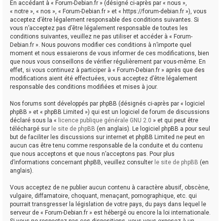
En accédant à « Forum-Debian.fr » (désigné ci-après par « nous »,
« notre », « nos », « Forum-Debian.fr » et « https://forum-debian.fr »), vous
acceptez d’être légalement responsable des conditions suivantes. Si
vous n’acceptez pas d’être légalement responsable de toutes les
conditions suivantes, veuillez ne pas utiliser et accéder à « Forum-
Debian.fr ». Nous pouvons modifier ces conditions à n’importe quel
moment et nous essaierons de vous informer de ces modifications, bien
que nous vous conseillons de vérifier régulièrement par vous-même. En
effet, si vous continuez à participer à « Forum-Debian.fr » après que des
modifications aient été effectuées, vous acceptez d’être légalement
responsable des conditions modifiées et mises à jour.
Nos forums sont développés par phpBB (désignés ci-après par « logiciel
phpBB » et « phpBB Limited ») qui est un logiciel de forum de discussions
déclaré sous la «
licence publique générale GNU 2.0
» et qui peut être
téléchargé sur
le site de phpBB
(en anglais). Le logiciel phpBB a pour seul
but de faciliter les discussions sur internet et phpBB Limited ne peut en
aucun cas être tenu comme responsable de la conduite et du contenu
que nous acceptons et que nous n’acceptons pas. Pour plus
d’informations concernant phpBB, veuillez consulter
le site de phpBB
(en
anglais).
Vous acceptez de ne publier aucun contenu à caractère abusif, obscène,
vulgaire, diffamatoire, choquant, menaçant, pornographique, etc. qui
pourrait transgresser la législation de votre pays, du pays dans lequel le
serveur de « Forum-Debian.fr » est hébergé ou encore la loi internationale.
Si vous ne respectez pas ces dispositions, vous vous exposez à un