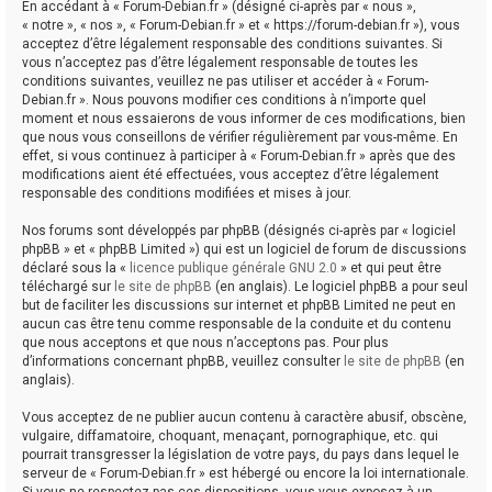
En accédant à « Forum-Debian.fr » (désigné ci-après par « nous »,
« notre », « nos », « Forum-Debian.fr » et « https://forum-debian.fr »), vous
acceptez d’être légalement responsable des conditions suivantes. Si
vous n’acceptez pas d’être légalement responsable de toutes les
conditions suivantes, veuillez ne pas utiliser et accéder à « Forum-
Debian.fr ». Nous pouvons modifier ces conditions à n’importe quel
moment et nous essaierons de vous informer de ces modifications, bien
que nous vous conseillons de vérifier régulièrement par vous-même. En
effet, si vous continuez à participer à « Forum-Debian.fr » après que des
modifications aient été effectuées, vous acceptez d’être légalement
responsable des conditions modifiées et mises à jour.
Nos forums sont développés par phpBB (désignés ci-après par « logiciel
phpBB » et « phpBB Limited ») qui est un logiciel de forum de discussions
déclaré sous la «
licence publique générale GNU 2.0
» et qui peut être
téléchargé sur
le site de phpBB
(en anglais). Le logiciel phpBB a pour seul
but de faciliter les discussions sur internet et phpBB Limited ne peut en
aucun cas être tenu comme responsable de la conduite et du contenu
que nous acceptons et que nous n’acceptons pas. Pour plus
d’informations concernant phpBB, veuillez consulter
le site de phpBB
(en
anglais).
Vous acceptez de ne publier aucun contenu à caractère abusif, obscène,
vulgaire, diffamatoire, choquant, menaçant, pornographique, etc. qui
pourrait transgresser la législation de votre pays, du pays dans lequel le
serveur de « Forum-Debian.fr » est hébergé ou encore la loi internationale.
Si vous ne respectez pas ces dispositions, vous vous exposez à un