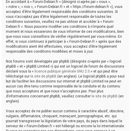
En accédant à « Forum-Debian.fr » (désigné ci-après par « nous »,
« notre », « nos », « Forum-Debian.fr » et « https://forum-debian.fr »), vous
acceptez d’être légalement responsable des conditions suivantes. Si
vous n’acceptez pas d’être légalement responsable de toutes les
conditions suivantes, veuillez ne pas utiliser et accéder à « Forum-
Debian.fr ». Nous pouvons modifier ces conditions à n’importe quel
moment et nous essaierons de vous informer de ces modifications, bien
que nous vous conseillons de vérifier régulièrement par vous-même. En
effet, si vous continuez à participer à « Forum-Debian.fr » après que des
modifications aient été effectuées, vous acceptez d’être légalement
responsable des conditions modifiées et mises à jour.
Nos forums sont développés par phpBB (désignés ci-après par « logiciel
phpBB » et « phpBB Limited ») qui est un logiciel de forum de discussions
déclaré sous la «
licence publique générale GNU 2.0
» et qui peut être
téléchargé sur
le site de phpBB
(en anglais). Le logiciel phpBB a pour seul
but de faciliter les discussions sur internet et phpBB Limited ne peut en
aucun cas être tenu comme responsable de la conduite et du contenu
que nous acceptons et que nous n’acceptons pas. Pour plus
d’informations concernant phpBB, veuillez consulter
le site de phpBB
(en
anglais).
Vous acceptez de ne publier aucun contenu à caractère abusif, obscène,
vulgaire, diffamatoire, choquant, menaçant, pornographique, etc. qui
pourrait transgresser la législation de votre pays, du pays dans lequel le
serveur de « Forum-Debian.fr » est hébergé ou encore la loi internationale.
Si vous ne respectez pas ces dispositions, vous vous exposez à un