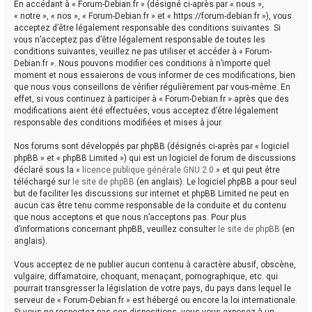
En accédant à « Forum-Debian.fr » (désigné ci-après par « nous »,
« notre », « nos », « Forum-Debian.fr » et « https://forum-debian.fr »), vous
acceptez d’être légalement responsable des conditions suivantes. Si
vous n’acceptez pas d’être légalement responsable de toutes les
conditions suivantes, veuillez ne pas utiliser et accéder à « Forum-
Debian.fr ». Nous pouvons modifier ces conditions à n’importe quel
moment et nous essaierons de vous informer de ces modifications, bien
que nous vous conseillons de vérifier régulièrement par vous-même. En
effet, si vous continuez à participer à « Forum-Debian.fr » après que des
modifications aient été effectuées, vous acceptez d’être légalement
responsable des conditions modifiées et mises à jour.
Nos forums sont développés par phpBB (désignés ci-après par « logiciel
phpBB » et « phpBB Limited ») qui est un logiciel de forum de discussions
déclaré sous la «
licence publique générale GNU 2.0
» et qui peut être
téléchargé sur
le site de phpBB
(en anglais). Le logiciel phpBB a pour seul
but de faciliter les discussions sur internet et phpBB Limited ne peut en
aucun cas être tenu comme responsable de la conduite et du contenu
que nous acceptons et que nous n’acceptons pas. Pour plus
d’informations concernant phpBB, veuillez consulter
le site de phpBB
(en
anglais).
Vous acceptez de ne publier aucun contenu à caractère abusif, obscène,
vulgaire, diffamatoire, choquant, menaçant, pornographique, etc. qui
pourrait transgresser la législation de votre pays, du pays dans lequel le
serveur de « Forum-Debian.fr » est hébergé ou encore la loi internationale.
Si vous ne respectez pas ces dispositions, vous vous exposez à un