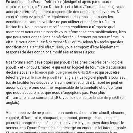
En accédant à « Forum-Debian.fr » (désigné ci-après par « nous »,
« notre », « nos », « Forum-Debian.fr » et « https://forum-debian.fr »), vous
acceptez d’être légalement responsable des conditions suivantes. Si
vous n’acceptez pas d’être légalement responsable de toutes les
conditions suivantes, veuillez ne pas utiliser et accéder à « Forum-
Debian.fr ». Nous pouvons modifier ces conditions à n’importe quel
moment et nous essaierons de vous informer de ces modifications, bien
que nous vous conseillons de vérifier régulièrement par vous-même. En
effet, si vous continuez à participer à « Forum-Debian.fr » après que des
modifications aient été effectuées, vous acceptez d’être légalement
responsable des conditions modifiées et mises à jour.
Nos forums sont développés par phpBB (désignés ci-après par « logiciel
phpBB » et « phpBB Limited ») qui est un logiciel de forum de discussions
déclaré sous la «
licence publique générale GNU 2.0
» et qui peut être
téléchargé sur
le site de phpBB
(en anglais). Le logiciel phpBB a pour seul
but de faciliter les discussions sur internet et phpBB Limited ne peut en
aucun cas être tenu comme responsable de la conduite et du contenu
que nous acceptons et que nous n’acceptons pas. Pour plus
d’informations concernant phpBB, veuillez consulter
le site de phpBB
(en
anglais).
Vous acceptez de ne publier aucun contenu à caractère abusif, obscène,
vulgaire, diffamatoire, choquant, menaçant, pornographique, etc. qui
pourrait transgresser la législation de votre pays, du pays dans lequel le
serveur de « Forum-Debian.fr » est hébergé ou encore la loi internationale.
Si vous ne respectez pas ces dispositions, vous vous exposez à un