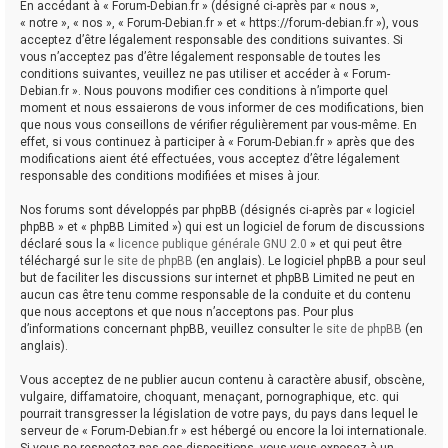
En accédant à « Forum-Debian.fr » (désigné ci-après par « nous »,
« notre », « nos », « Forum-Debian.fr » et « https://forum-debian.fr »), vous
acceptez d’être légalement responsable des conditions suivantes. Si
vous n’acceptez pas d’être légalement responsable de toutes les
conditions suivantes, veuillez ne pas utiliser et accéder à « Forum-
Debian.fr ». Nous pouvons modifier ces conditions à n’importe quel
moment et nous essaierons de vous informer de ces modifications, bien
que nous vous conseillons de vérifier régulièrement par vous-même. En
effet, si vous continuez à participer à « Forum-Debian.fr » après que des
modifications aient été effectuées, vous acceptez d’être légalement
responsable des conditions modifiées et mises à jour.
Nos forums sont développés par phpBB (désignés ci-après par « logiciel
phpBB » et « phpBB Limited ») qui est un logiciel de forum de discussions
déclaré sous la «
licence publique générale GNU 2.0
» et qui peut être
téléchargé sur
le site de phpBB
(en anglais). Le logiciel phpBB a pour seul
but de faciliter les discussions sur internet et phpBB Limited ne peut en
aucun cas être tenu comme responsable de la conduite et du contenu
que nous acceptons et que nous n’acceptons pas. Pour plus
d’informations concernant phpBB, veuillez consulter
le site de phpBB
(en
anglais).
Vous acceptez de ne publier aucun contenu à caractère abusif, obscène,
vulgaire, diffamatoire, choquant, menaçant, pornographique, etc. qui
pourrait transgresser la législation de votre pays, du pays dans lequel le
serveur de « Forum-Debian.fr » est hébergé ou encore la loi internationale.
Si vous ne respectez pas ces dispositions, vous vous exposez à un