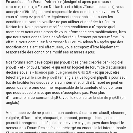
En accédant à « Forum-Debian.fr » (désigné ci-après par « nous »,
« notre », « nos », « Forum-Debian.fr » et « https://forum-debian.fr »), vous
acceptez d’être légalement responsable des conditions suivantes. Si
vous n’acceptez pas d’être légalement responsable de toutes les
conditions suivantes, veuillez ne pas utiliser et accéder à « Forum-
Debian.fr ». Nous pouvons modifier ces conditions à n’importe quel
moment et nous essaierons de vous informer de ces modifications, bien
que nous vous conseillons de vérifier régulièrement par vous-même. En
effet, si vous continuez à participer à « Forum-Debian.fr » après que des
modifications aient été effectuées, vous acceptez d’être légalement
responsable des conditions modifiées et mises à jour.
Nos forums sont développés par phpBB (désignés ci-après par « logiciel
phpBB » et « phpBB Limited ») qui est un logiciel de forum de discussions
déclaré sous la «
licence publique générale GNU 2.0
» et qui peut être
téléchargé sur
le site de phpBB
(en anglais). Le logiciel phpBB a pour seul
but de faciliter les discussions sur internet et phpBB Limited ne peut en
aucun cas être tenu comme responsable de la conduite et du contenu
que nous acceptons et que nous n’acceptons pas. Pour plus
d’informations concernant phpBB, veuillez consulter
le site de phpBB
(en
anglais).
Vous acceptez de ne publier aucun contenu à caractère abusif, obscène,
vulgaire, diffamatoire, choquant, menaçant, pornographique, etc. qui
pourrait transgresser la législation de votre pays, du pays dans lequel le
serveur de « Forum-Debian.fr » est hébergé ou encore la loi internationale.
Si vous ne respectez pas ces dispositions, vous vous exposez à un