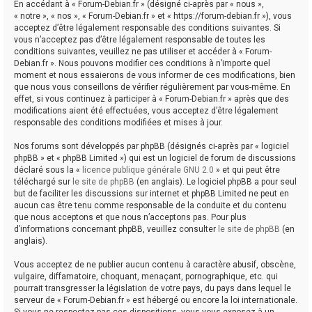
En accédant à « Forum-Debian.fr » (désigné ci-après par « nous »,
« notre », « nos », « Forum-Debian.fr » et « https://forum-debian.fr »), vous
acceptez d’être légalement responsable des conditions suivantes. Si
vous n’acceptez pas d’être légalement responsable de toutes les
conditions suivantes, veuillez ne pas utiliser et accéder à « Forum-
Debian.fr ». Nous pouvons modifier ces conditions à n’importe quel
moment et nous essaierons de vous informer de ces modifications, bien
que nous vous conseillons de vérifier régulièrement par vous-même. En
effet, si vous continuez à participer à « Forum-Debian.fr » après que des
modifications aient été effectuées, vous acceptez d’être légalement
responsable des conditions modifiées et mises à jour.
Nos forums sont développés par phpBB (désignés ci-après par « logiciel
phpBB » et « phpBB Limited ») qui est un logiciel de forum de discussions
déclaré sous la «
licence publique générale GNU 2.0
» et qui peut être
téléchargé sur
le site de phpBB
(en anglais). Le logiciel phpBB a pour seul
but de faciliter les discussions sur internet et phpBB Limited ne peut en
aucun cas être tenu comme responsable de la conduite et du contenu
que nous acceptons et que nous n’acceptons pas. Pour plus
d’informations concernant phpBB, veuillez consulter
le site de phpBB
(en
anglais).
Vous acceptez de ne publier aucun contenu à caractère abusif, obscène,
vulgaire, diffamatoire, choquant, menaçant, pornographique, etc. qui
pourrait transgresser la législation de votre pays, du pays dans lequel le
serveur de « Forum-Debian.fr » est hébergé ou encore la loi internationale.
Si vous ne respectez pas ces dispositions, vous vous exposez à un