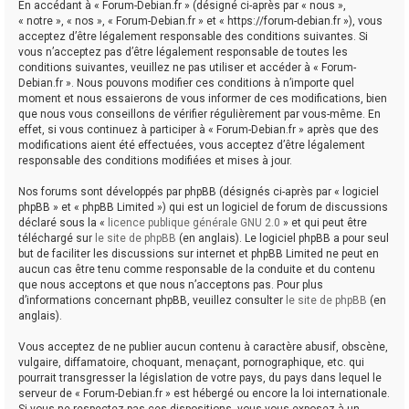
En accédant à « Forum-Debian.fr » (désigné ci-après par « nous »,
« notre », « nos », « Forum-Debian.fr » et « https://forum-debian.fr »), vous
acceptez d’être légalement responsable des conditions suivantes. Si
vous n’acceptez pas d’être légalement responsable de toutes les
conditions suivantes, veuillez ne pas utiliser et accéder à « Forum-
Debian.fr ». Nous pouvons modifier ces conditions à n’importe quel
moment et nous essaierons de vous informer de ces modifications, bien
que nous vous conseillons de vérifier régulièrement par vous-même. En
effet, si vous continuez à participer à « Forum-Debian.fr » après que des
modifications aient été effectuées, vous acceptez d’être légalement
responsable des conditions modifiées et mises à jour.
Nos forums sont développés par phpBB (désignés ci-après par « logiciel
phpBB » et « phpBB Limited ») qui est un logiciel de forum de discussions
déclaré sous la «
licence publique générale GNU 2.0
» et qui peut être
téléchargé sur
le site de phpBB
(en anglais). Le logiciel phpBB a pour seul
but de faciliter les discussions sur internet et phpBB Limited ne peut en
aucun cas être tenu comme responsable de la conduite et du contenu
que nous acceptons et que nous n’acceptons pas. Pour plus
d’informations concernant phpBB, veuillez consulter
le site de phpBB
(en
anglais).
Vous acceptez de ne publier aucun contenu à caractère abusif, obscène,
vulgaire, diffamatoire, choquant, menaçant, pornographique, etc. qui
pourrait transgresser la législation de votre pays, du pays dans lequel le
serveur de « Forum-Debian.fr » est hébergé ou encore la loi internationale.
Si vous ne respectez pas ces dispositions, vous vous exposez à un