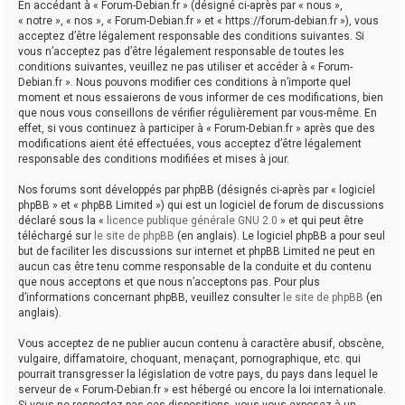
En accédant à « Forum-Debian.fr » (désigné ci-après par « nous »,
« notre », « nos », « Forum-Debian.fr » et « https://forum-debian.fr »), vous
acceptez d’être légalement responsable des conditions suivantes. Si
vous n’acceptez pas d’être légalement responsable de toutes les
conditions suivantes, veuillez ne pas utiliser et accéder à « Forum-
Debian.fr ». Nous pouvons modifier ces conditions à n’importe quel
moment et nous essaierons de vous informer de ces modifications, bien
que nous vous conseillons de vérifier régulièrement par vous-même. En
effet, si vous continuez à participer à « Forum-Debian.fr » après que des
modifications aient été effectuées, vous acceptez d’être légalement
responsable des conditions modifiées et mises à jour.
Nos forums sont développés par phpBB (désignés ci-après par « logiciel
phpBB » et « phpBB Limited ») qui est un logiciel de forum de discussions
déclaré sous la «
licence publique générale GNU 2.0
» et qui peut être
téléchargé sur
le site de phpBB
(en anglais). Le logiciel phpBB a pour seul
but de faciliter les discussions sur internet et phpBB Limited ne peut en
aucun cas être tenu comme responsable de la conduite et du contenu
que nous acceptons et que nous n’acceptons pas. Pour plus
d’informations concernant phpBB, veuillez consulter
le site de phpBB
(en
anglais).
Vous acceptez de ne publier aucun contenu à caractère abusif, obscène,
vulgaire, diffamatoire, choquant, menaçant, pornographique, etc. qui
pourrait transgresser la législation de votre pays, du pays dans lequel le
serveur de « Forum-Debian.fr » est hébergé ou encore la loi internationale.
Si vous ne respectez pas ces dispositions, vous vous exposez à un