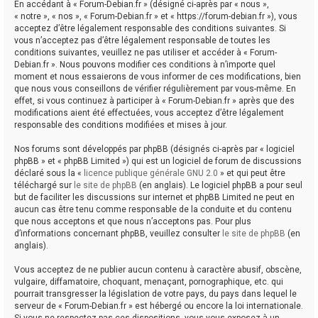
En accédant à « Forum-Debian.fr » (désigné ci-après par « nous »,
« notre », « nos », « Forum-Debian.fr » et « https://forum-debian.fr »), vous
acceptez d’être légalement responsable des conditions suivantes. Si
vous n’acceptez pas d’être légalement responsable de toutes les
conditions suivantes, veuillez ne pas utiliser et accéder à « Forum-
Debian.fr ». Nous pouvons modifier ces conditions à n’importe quel
moment et nous essaierons de vous informer de ces modifications, bien
que nous vous conseillons de vérifier régulièrement par vous-même. En
effet, si vous continuez à participer à « Forum-Debian.fr » après que des
modifications aient été effectuées, vous acceptez d’être légalement
responsable des conditions modifiées et mises à jour.
Nos forums sont développés par phpBB (désignés ci-après par « logiciel
phpBB » et « phpBB Limited ») qui est un logiciel de forum de discussions
déclaré sous la «
licence publique générale GNU 2.0
» et qui peut être
téléchargé sur
le site de phpBB
(en anglais). Le logiciel phpBB a pour seul
but de faciliter les discussions sur internet et phpBB Limited ne peut en
aucun cas être tenu comme responsable de la conduite et du contenu
que nous acceptons et que nous n’acceptons pas. Pour plus
d’informations concernant phpBB, veuillez consulter
le site de phpBB
(en
anglais).
Vous acceptez de ne publier aucun contenu à caractère abusif, obscène,
vulgaire, diffamatoire, choquant, menaçant, pornographique, etc. qui
pourrait transgresser la législation de votre pays, du pays dans lequel le
serveur de « Forum-Debian.fr » est hébergé ou encore la loi internationale.
Si vous ne respectez pas ces dispositions, vous vous exposez à un