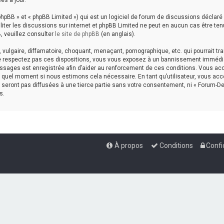
es à jour.
hpBB » et « phpBB Limited ») qui est un logiciel de forum de discussions déclaré
aciliter les discussions sur internet et phpBB Limited ne peut en aucun cas êtr
, veuillez consulter
le site de phpBB
(en anglais).
ulgaire, diffamatoire, choquant, menaçant, pornographique, etc. qui pourrait tran
ne respectez pas ces dispositions, vous vous exposez à un bannissement immédiat e
messages est enregistrée afin d’aider au renforcement de ces conditions. Vous accep
te quel moment si nous estimons cela nécessaire. En tant qu’utilisateur, vous a
seront pas diffusées à une tierce partie sans votre consentement, ni « Forum-De
s.
À propos
Conditions
Confi