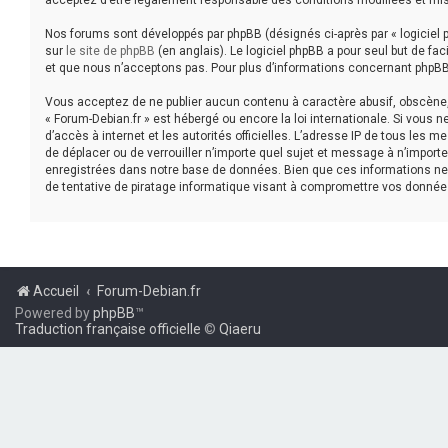
acceptez d’être légalement responsable des conditions modifiées et mis
Nos forums sont développés par phpBB (désignés ci-après par « logiciel p
sur
le site de phpBB
(en anglais). Le logiciel phpBB a pour seul but de f
et que nous n’acceptons pas. Pour plus d’informations concernant phpBB
Vous acceptez de ne publier aucun contenu à caractère abusif, obscène, v
« Forum-Debian.fr » est hébergé ou encore la loi internationale. Si vous 
d’accès à internet et les autorités officielles. L’adresse IP de tous les 
de déplacer ou de verrouiller n’importe quel sujet et message à n’impor
enregistrées dans notre base de données. Bien que ces informations ne 
de tentative de piratage informatique visant à compromettre vos donnée
Accueil
Forum-Debian.fr
Powered by
phpBB
™
Traduction française officielle
©
Qiaeru