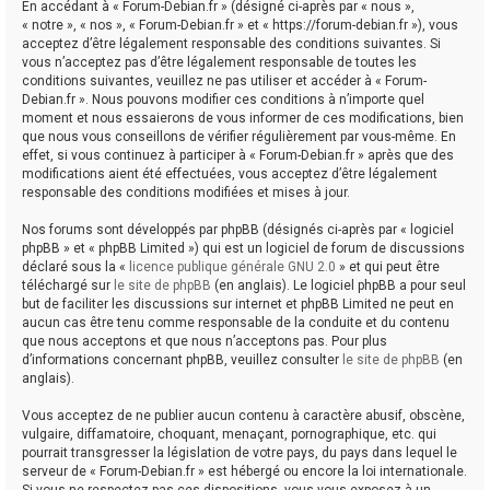
En accédant à « Forum-Debian.fr » (désigné ci-après par « nous »,
« notre », « nos », « Forum-Debian.fr » et « https://forum-debian.fr »), vous
acceptez d’être légalement responsable des conditions suivantes. Si
vous n’acceptez pas d’être légalement responsable de toutes les
conditions suivantes, veuillez ne pas utiliser et accéder à « Forum-
Debian.fr ». Nous pouvons modifier ces conditions à n’importe quel
moment et nous essaierons de vous informer de ces modifications, bien
que nous vous conseillons de vérifier régulièrement par vous-même. En
effet, si vous continuez à participer à « Forum-Debian.fr » après que des
modifications aient été effectuées, vous acceptez d’être légalement
responsable des conditions modifiées et mises à jour.
Nos forums sont développés par phpBB (désignés ci-après par « logiciel
phpBB » et « phpBB Limited ») qui est un logiciel de forum de discussions
déclaré sous la «
licence publique générale GNU 2.0
» et qui peut être
téléchargé sur
le site de phpBB
(en anglais). Le logiciel phpBB a pour seul
but de faciliter les discussions sur internet et phpBB Limited ne peut en
aucun cas être tenu comme responsable de la conduite et du contenu
que nous acceptons et que nous n’acceptons pas. Pour plus
d’informations concernant phpBB, veuillez consulter
le site de phpBB
(en
anglais).
Vous acceptez de ne publier aucun contenu à caractère abusif, obscène,
vulgaire, diffamatoire, choquant, menaçant, pornographique, etc. qui
pourrait transgresser la législation de votre pays, du pays dans lequel le
serveur de « Forum-Debian.fr » est hébergé ou encore la loi internationale.
Si vous ne respectez pas ces dispositions, vous vous exposez à un