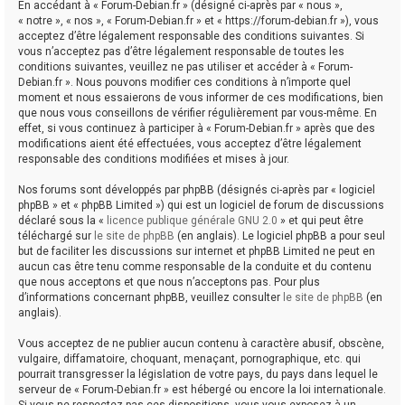
En accédant à « Forum-Debian.fr » (désigné ci-après par « nous »,
« notre », « nos », « Forum-Debian.fr » et « https://forum-debian.fr »), vous
acceptez d’être légalement responsable des conditions suivantes. Si
vous n’acceptez pas d’être légalement responsable de toutes les
conditions suivantes, veuillez ne pas utiliser et accéder à « Forum-
Debian.fr ». Nous pouvons modifier ces conditions à n’importe quel
moment et nous essaierons de vous informer de ces modifications, bien
que nous vous conseillons de vérifier régulièrement par vous-même. En
effet, si vous continuez à participer à « Forum-Debian.fr » après que des
modifications aient été effectuées, vous acceptez d’être légalement
responsable des conditions modifiées et mises à jour.
Nos forums sont développés par phpBB (désignés ci-après par « logiciel
phpBB » et « phpBB Limited ») qui est un logiciel de forum de discussions
déclaré sous la «
licence publique générale GNU 2.0
» et qui peut être
téléchargé sur
le site de phpBB
(en anglais). Le logiciel phpBB a pour seul
but de faciliter les discussions sur internet et phpBB Limited ne peut en
aucun cas être tenu comme responsable de la conduite et du contenu
que nous acceptons et que nous n’acceptons pas. Pour plus
d’informations concernant phpBB, veuillez consulter
le site de phpBB
(en
anglais).
Vous acceptez de ne publier aucun contenu à caractère abusif, obscène,
vulgaire, diffamatoire, choquant, menaçant, pornographique, etc. qui
pourrait transgresser la législation de votre pays, du pays dans lequel le
serveur de « Forum-Debian.fr » est hébergé ou encore la loi internationale.
Si vous ne respectez pas ces dispositions, vous vous exposez à un