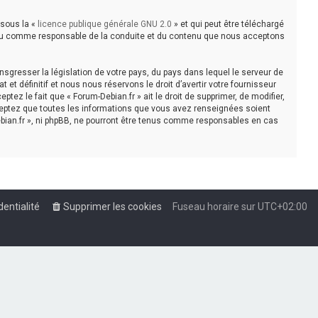
 sous la «
licence publique générale GNU 2.0
» et qui peut être téléchargé
e tenu comme responsable de la conduite et du contenu que nous acceptons
sgresser la législation de votre pays, du pays dans lequel le serveur de
t définitif et nous nous réservons le droit d’avertir votre fournisseur
tez le fait que « Forum-Debian.fr » ait le droit de supprimer, de modifier,
cceptez que toutes les informations que vous avez renseignées soient
bian.fr », ni phpBB, ne pourront être tenus comme responsables en cas
dentialité
Supprimer les cookies
Fuseau horaire sur
UTC+02:00