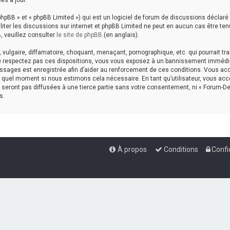
es à jour.
hpBB » et « phpBB Limited ») qui est un logiciel de forum de discussions déclaré
aciliter les discussions sur internet et phpBB Limited ne peut en aucun cas êtr
, veuillez consulter
le site de phpBB
(en anglais).
ulgaire, diffamatoire, choquant, menaçant, pornographique, etc. qui pourrait tran
ne respectez pas ces dispositions, vous vous exposez à un bannissement immédiat e
messages est enregistrée afin d’aider au renforcement de ces conditions. Vous accep
te quel moment si nous estimons cela nécessaire. En tant qu’utilisateur, vous a
seront pas diffusées à une tierce partie sans votre consentement, ni « Forum-De
s.
À propos
Conditions
Confi