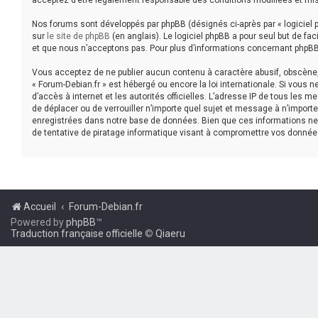
acceptez d’être légalement responsable des conditions modifiées et mis
Nos forums sont développés par phpBB (désignés ci-après par « logiciel p
sur
le site de phpBB
(en anglais). Le logiciel phpBB a pour seul but de f
et que nous n’acceptons pas. Pour plus d’informations concernant phpBB
Vous acceptez de ne publier aucun contenu à caractère abusif, obscène, v
« Forum-Debian.fr » est hébergé ou encore la loi internationale. Si vous 
d’accès à internet et les autorités officielles. L’adresse IP de tous les 
de déplacer ou de verrouiller n’importe quel sujet et message à n’impor
enregistrées dans notre base de données. Bien que ces informations ne 
de tentative de piratage informatique visant à compromettre vos donnée
Accueil
Forum-Debian.fr
Powered by
phpBB
™
Traduction française officielle
©
Qiaeru