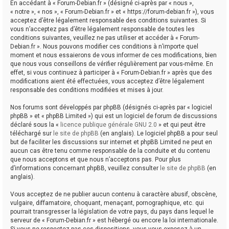
En accédant à « Forum-Debian.fr » (désigné ci-après par « nous »,
« notre », « nos », « Forum-Debian.fr » et « https://forum-debian.fr »), vous
acceptez d’être légalement responsable des conditions suivantes. Si
vous n’acceptez pas d’être légalement responsable de toutes les
conditions suivantes, veuillez ne pas utiliser et accéder à « Forum-
Debian.fr ». Nous pouvons modifier ces conditions à n’importe quel
moment et nous essaierons de vous informer de ces modifications, bien
que nous vous conseillons de vérifier régulièrement par vous-même. En
effet, si vous continuez à participer à « Forum-Debian.fr » après que des
modifications aient été effectuées, vous acceptez d’être légalement
responsable des conditions modifiées et mises à jour.
Nos forums sont développés par phpBB (désignés ci-après par « logiciel
phpBB » et « phpBB Limited ») qui est un logiciel de forum de discussions
déclaré sous la «
licence publique générale GNU 2.0
» et qui peut être
téléchargé sur
le site de phpBB
(en anglais). Le logiciel phpBB a pour seul
but de faciliter les discussions sur internet et phpBB Limited ne peut en
aucun cas être tenu comme responsable de la conduite et du contenu
que nous acceptons et que nous n’acceptons pas. Pour plus
d’informations concernant phpBB, veuillez consulter
le site de phpBB
(en
anglais).
Vous acceptez de ne publier aucun contenu à caractère abusif, obscène,
vulgaire, diffamatoire, choquant, menaçant, pornographique, etc. qui
pourrait transgresser la législation de votre pays, du pays dans lequel le
serveur de « Forum-Debian.fr » est hébergé ou encore la loi internationale.
Si vous ne respectez pas ces dispositions, vous vous exposez à un