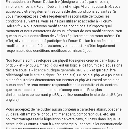
En accédant à « Forum-Debian.fr » (désigné ci-après par « nous »,
« notre », « nos », « Forum-Debian.fr » et « https://forum-debian.fr »), vous
acceptez d’être légalement responsable des conditions suivantes. Si
vous n’acceptez pas d’être légalement responsable de toutes les
conditions suivantes, veuillez ne pas utiliser et accéder à « Forum-
Debian.fr ». Nous pouvons modifier ces conditions à n’importe quel
moment et nous essaierons de vous informer de ces modifications, bien
que nous vous conseillons de vérifier régulièrement par vous-même. En
effet, si vous continuez à participer à « Forum-Debian.fr » après que des
modifications aient été effectuées, vous acceptez d’être légalement
responsable des conditions modifiées et mises à jour.
Nos forums sont développés par phpBB (désignés ci-après par « logiciel
phpBB » et « phpBB Limited ») qui est un logiciel de forum de discussions
déclaré sous la «
licence publique générale GNU 2.0
» et qui peut être
téléchargé sur
le site de phpBB
(en anglais). Le logiciel phpBB a pour seul
but de faciliter les discussions sur internet et phpBB Limited ne peut en
aucun cas être tenu comme responsable de la conduite et du contenu
que nous acceptons et que nous n’acceptons pas. Pour plus
d’informations concernant phpBB, veuillez consulter
le site de phpBB
(en
anglais).
Vous acceptez de ne publier aucun contenu à caractère abusif, obscène,
vulgaire, diffamatoire, choquant, menaçant, pornographique, etc. qui
pourrait transgresser la législation de votre pays, du pays dans lequel le
serveur de « Forum-Debian.fr » est hébergé ou encore la loi internationale.
Si vous ne respectez pas ces dispositions, vous vous exposez à un