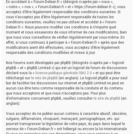
En accédant à « Forum-Debian.fr » (désigné ci-après par « nous »,
« notre », « nos », « Forum-Debian.fr » et « https://forum-debian.fr »), vous
acceptez d’être légalement responsable des conditions suivantes. Si
vous n’acceptez pas d’être légalement responsable de toutes les
conditions suivantes, veuillez ne pas utiliser et accéder à « Forum-
Debian.fr ». Nous pouvons modifier ces conditions à n’importe quel
moment et nous essaierons de vous informer de ces modifications, bien
que nous vous conseillons de vérifier régulièrement par vous-même. En
effet, si vous continuez à participer à « Forum-Debian.fr » après que des
modifications aient été effectuées, vous acceptez d’être légalement
responsable des conditions modifiées et mises à jour.
Nos forums sont développés par phpBB (désignés ci-après par « logiciel
phpBB » et « phpBB Limited ») qui est un logiciel de forum de discussions
déclaré sous la «
licence publique générale GNU 2.0
» et qui peut être
téléchargé sur
le site de phpBB
(en anglais). Le logiciel phpBB a pour seul
but de faciliter les discussions sur internet et phpBB Limited ne peut en
aucun cas être tenu comme responsable de la conduite et du contenu
que nous acceptons et que nous n’acceptons pas. Pour plus
d’informations concernant phpBB, veuillez consulter
le site de phpBB
(en
anglais).
Vous acceptez de ne publier aucun contenu à caractère abusif, obscène,
vulgaire, diffamatoire, choquant, menaçant, pornographique, etc. qui
pourrait transgresser la législation de votre pays, du pays dans lequel le
serveur de « Forum-Debian.fr » est hébergé ou encore la loi internationale.
Si vous ne respectez pas ces dispositions, vous vous exposez à un