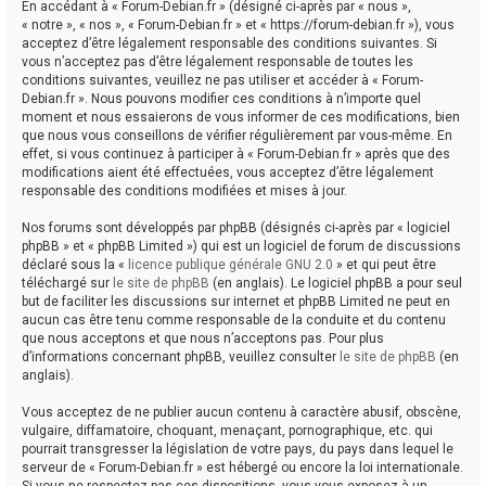
En accédant à « Forum-Debian.fr » (désigné ci-après par « nous »,
« notre », « nos », « Forum-Debian.fr » et « https://forum-debian.fr »), vous
acceptez d’être légalement responsable des conditions suivantes. Si
vous n’acceptez pas d’être légalement responsable de toutes les
conditions suivantes, veuillez ne pas utiliser et accéder à « Forum-
Debian.fr ». Nous pouvons modifier ces conditions à n’importe quel
moment et nous essaierons de vous informer de ces modifications, bien
que nous vous conseillons de vérifier régulièrement par vous-même. En
effet, si vous continuez à participer à « Forum-Debian.fr » après que des
modifications aient été effectuées, vous acceptez d’être légalement
responsable des conditions modifiées et mises à jour.
Nos forums sont développés par phpBB (désignés ci-après par « logiciel
phpBB » et « phpBB Limited ») qui est un logiciel de forum de discussions
déclaré sous la «
licence publique générale GNU 2.0
» et qui peut être
téléchargé sur
le site de phpBB
(en anglais). Le logiciel phpBB a pour seul
but de faciliter les discussions sur internet et phpBB Limited ne peut en
aucun cas être tenu comme responsable de la conduite et du contenu
que nous acceptons et que nous n’acceptons pas. Pour plus
d’informations concernant phpBB, veuillez consulter
le site de phpBB
(en
anglais).
Vous acceptez de ne publier aucun contenu à caractère abusif, obscène,
vulgaire, diffamatoire, choquant, menaçant, pornographique, etc. qui
pourrait transgresser la législation de votre pays, du pays dans lequel le
serveur de « Forum-Debian.fr » est hébergé ou encore la loi internationale.
Si vous ne respectez pas ces dispositions, vous vous exposez à un