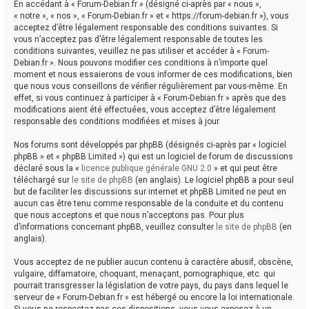
En accédant à « Forum-Debian.fr » (désigné ci-après par « nous »,
« notre », « nos », « Forum-Debian.fr » et « https://forum-debian.fr »), vous
acceptez d’être légalement responsable des conditions suivantes. Si
vous n’acceptez pas d’être légalement responsable de toutes les
conditions suivantes, veuillez ne pas utiliser et accéder à « Forum-
Debian.fr ». Nous pouvons modifier ces conditions à n’importe quel
moment et nous essaierons de vous informer de ces modifications, bien
que nous vous conseillons de vérifier régulièrement par vous-même. En
effet, si vous continuez à participer à « Forum-Debian.fr » après que des
modifications aient été effectuées, vous acceptez d’être légalement
responsable des conditions modifiées et mises à jour.
Nos forums sont développés par phpBB (désignés ci-après par « logiciel
phpBB » et « phpBB Limited ») qui est un logiciel de forum de discussions
déclaré sous la «
licence publique générale GNU 2.0
» et qui peut être
téléchargé sur
le site de phpBB
(en anglais). Le logiciel phpBB a pour seul
but de faciliter les discussions sur internet et phpBB Limited ne peut en
aucun cas être tenu comme responsable de la conduite et du contenu
que nous acceptons et que nous n’acceptons pas. Pour plus
d’informations concernant phpBB, veuillez consulter
le site de phpBB
(en
anglais).
Vous acceptez de ne publier aucun contenu à caractère abusif, obscène,
vulgaire, diffamatoire, choquant, menaçant, pornographique, etc. qui
pourrait transgresser la législation de votre pays, du pays dans lequel le
serveur de « Forum-Debian.fr » est hébergé ou encore la loi internationale.
Si vous ne respectez pas ces dispositions, vous vous exposez à un