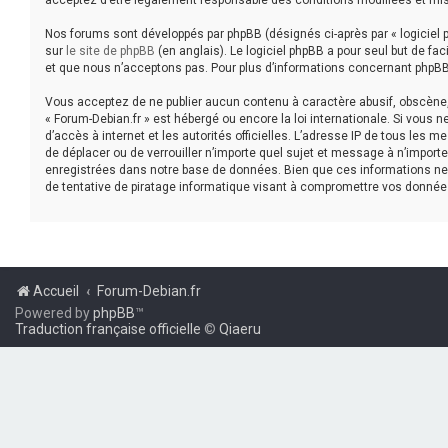
acceptez d’être légalement responsable des conditions modifiées et mis
Nos forums sont développés par phpBB (désignés ci-après par « logiciel p
sur
le site de phpBB
(en anglais). Le logiciel phpBB a pour seul but de f
et que nous n’acceptons pas. Pour plus d’informations concernant phpBB
Vous acceptez de ne publier aucun contenu à caractère abusif, obscène, v
« Forum-Debian.fr » est hébergé ou encore la loi internationale. Si vous 
d’accès à internet et les autorités officielles. L’adresse IP de tous les 
de déplacer ou de verrouiller n’importe quel sujet et message à n’impor
enregistrées dans notre base de données. Bien que ces informations ne 
de tentative de piratage informatique visant à compromettre vos donnée
Accueil
Forum-Debian.fr
Powered by
phpBB
™
Traduction française officielle
©
Qiaeru