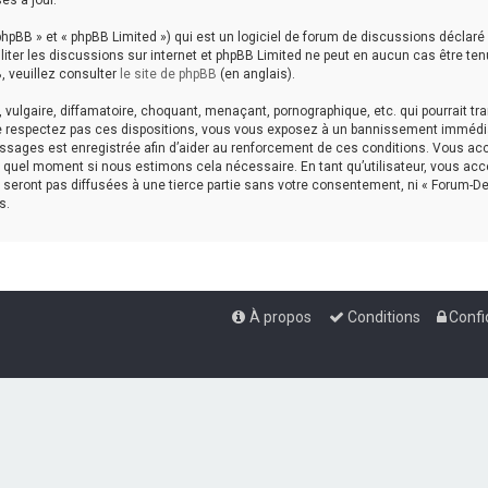
es à jour.
hpBB » et « phpBB Limited ») qui est un logiciel de forum de discussions déclaré
aciliter les discussions sur internet et phpBB Limited ne peut en aucun cas êtr
, veuillez consulter
le site de phpBB
(en anglais).
ulgaire, diffamatoire, choquant, menaçant, pornographique, etc. qui pourrait tran
ne respectez pas ces dispositions, vous vous exposez à un bannissement immédiat e
messages est enregistrée afin d’aider au renforcement de ces conditions. Vous accep
te quel moment si nous estimons cela nécessaire. En tant qu’utilisateur, vous a
seront pas diffusées à une tierce partie sans votre consentement, ni « Forum-De
s.
À propos
Conditions
Confi