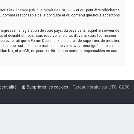
 sous la «
licence publique générale GNU 2.0
» et qui peut être téléchargé
e tenu comme responsable de la conduite et du contenu que nous acceptons
sgresser la législation de votre pays, du pays dans lequel le serveur de
t définitif et nous nous réservons le droit d’avertir votre fournisseur
tez le fait que « Forum-Debian.fr » ait le droit de supprimer, de modifier,
cceptez que toutes les informations que vous avez renseignées soient
bian.fr », ni phpBB, ne pourront être tenus comme responsables en cas
dentialité
Supprimer les cookies
Fuseau horaire sur
UTC+02:00