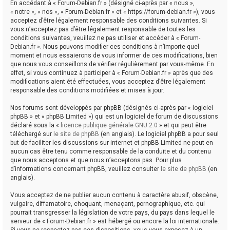
En accédant à « Forum-Debian.fr » (désigné ci-après par « nous »,
« notre », « nos », « Forum-Debian.fr » et « https://forum-debian.fr »), vous
acceptez d’être légalement responsable des conditions suivantes. Si
vous n’acceptez pas d’être légalement responsable de toutes les
conditions suivantes, veuillez ne pas utiliser et accéder à « Forum-
Debian.fr ». Nous pouvons modifier ces conditions à n’importe quel
moment et nous essaierons de vous informer de ces modifications, bien
que nous vous conseillons de vérifier régulièrement par vous-même. En
effet, si vous continuez à participer à « Forum-Debian.fr » après que des
modifications aient été effectuées, vous acceptez d’être légalement
responsable des conditions modifiées et mises à jour.
Nos forums sont développés par phpBB (désignés ci-après par « logiciel
phpBB » et « phpBB Limited ») qui est un logiciel de forum de discussions
déclaré sous la «
licence publique générale GNU 2.0
» et qui peut être
téléchargé sur
le site de phpBB
(en anglais). Le logiciel phpBB a pour seul
but de faciliter les discussions sur internet et phpBB Limited ne peut en
aucun cas être tenu comme responsable de la conduite et du contenu
que nous acceptons et que nous n’acceptons pas. Pour plus
d’informations concernant phpBB, veuillez consulter
le site de phpBB
(en
anglais).
Vous acceptez de ne publier aucun contenu à caractère abusif, obscène,
vulgaire, diffamatoire, choquant, menaçant, pornographique, etc. qui
pourrait transgresser la législation de votre pays, du pays dans lequel le
serveur de « Forum-Debian.fr » est hébergé ou encore la loi internationale.
Si vous ne respectez pas ces dispositions, vous vous exposez à un