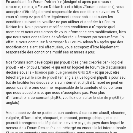
En accédant à « Forum-Debian.fr » (désigné ci-après par « nous »,
« notre », « nos », « Forum-Debian.fr » et « https://forum-debian.fr »), vous
acceptez d’être légalement responsable des conditions suivantes. Si
vous n’acceptez pas d’être légalement responsable de toutes les
conditions suivantes, veuillez ne pas utiliser et accéder à « Forum-
Debian.fr ». Nous pouvons modifier ces conditions à n’importe quel
moment et nous essaierons de vous informer de ces modifications, bien
que nous vous conseillons de vérifier régulièrement par vous-même. En
effet, si vous continuez à participer à « Forum-Debian.fr » après que des
modifications aient été effectuées, vous acceptez d’être légalement
responsable des conditions modifiées et mises à jour.
Nos forums sont développés par phpBB (désignés ci-après par « logiciel
phpBB » et « phpBB Limited ») qui est un logiciel de forum de discussions
déclaré sous la «
licence publique générale GNU 2.0
» et qui peut être
téléchargé sur
le site de phpBB
(en anglais). Le logiciel phpBB a pour seul
but de faciliter les discussions sur internet et phpBB Limited ne peut en
aucun cas être tenu comme responsable de la conduite et du contenu
que nous acceptons et que nous n’acceptons pas. Pour plus
d’informations concernant phpBB, veuillez consulter
le site de phpBB
(en
anglais).
Vous acceptez de ne publier aucun contenu à caractère abusif, obscène,
vulgaire, diffamatoire, choquant, menaçant, pornographique, etc. qui
pourrait transgresser la législation de votre pays, du pays dans lequel le
serveur de « Forum-Debian.fr » est hébergé ou encore la loi internationale.
Si vous ne respectez pas ces dispositions, vous vous exposez à un