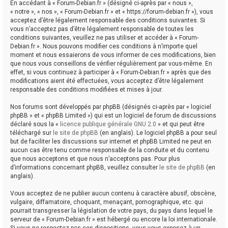
En accédant à « Forum-Debian.fr » (désigné ci-après par « nous »,
« notre », « nos », « Forum-Debian.fr » et « https://forum-debian.fr »), vous
acceptez d’être légalement responsable des conditions suivantes. Si
vous n’acceptez pas d’être légalement responsable de toutes les
conditions suivantes, veuillez ne pas utiliser et accéder à « Forum-
Debian.fr ». Nous pouvons modifier ces conditions à n’importe quel
moment et nous essaierons de vous informer de ces modifications, bien
que nous vous conseillons de vérifier régulièrement par vous-même. En
effet, si vous continuez à participer à « Forum-Debian.fr » après que des
modifications aient été effectuées, vous acceptez d’être légalement
responsable des conditions modifiées et mises à jour.
Nos forums sont développés par phpBB (désignés ci-après par « logiciel
phpBB » et « phpBB Limited ») qui est un logiciel de forum de discussions
déclaré sous la «
licence publique générale GNU 2.0
» et qui peut être
téléchargé sur
le site de phpBB
(en anglais). Le logiciel phpBB a pour seul
but de faciliter les discussions sur internet et phpBB Limited ne peut en
aucun cas être tenu comme responsable de la conduite et du contenu
que nous acceptons et que nous n’acceptons pas. Pour plus
d’informations concernant phpBB, veuillez consulter
le site de phpBB
(en
anglais).
Vous acceptez de ne publier aucun contenu à caractère abusif, obscène,
vulgaire, diffamatoire, choquant, menaçant, pornographique, etc. qui
pourrait transgresser la législation de votre pays, du pays dans lequel le
serveur de « Forum-Debian.fr » est hébergé ou encore la loi internationale.
Si vous ne respectez pas ces dispositions, vous vous exposez à un