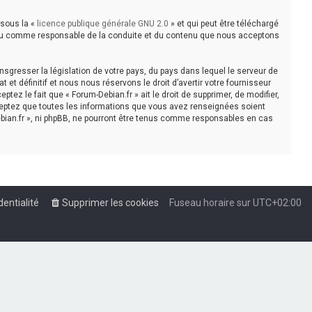
 sous la «
licence publique générale GNU 2.0
» et qui peut être téléchargé
e tenu comme responsable de la conduite et du contenu que nous acceptons
sgresser la législation de votre pays, du pays dans lequel le serveur de
t définitif et nous nous réservons le droit d’avertir votre fournisseur
tez le fait que « Forum-Debian.fr » ait le droit de supprimer, de modifier,
cceptez que toutes les informations que vous avez renseignées soient
bian.fr », ni phpBB, ne pourront être tenus comme responsables en cas
dentialité
Supprimer les cookies
Fuseau horaire sur
UTC+02:00