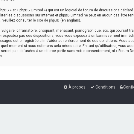
es à jour.
hpBB » et « phpBB Limited ») qui est un logiciel de forum de discussions déclaré
aciliter les discussions sur internet et phpBB Limited ne peut en aucun cas êtr
, veuillez consulter
le site de phpBB
(en anglais).
ulgaire, diffamatoire, choquant, menaçant, pornographique, etc. qui pourrait tran
ne respectez pas ces dispositions, vous vous exposez à un bannissement immédiat e
messages est enregistrée afin d’aider au renforcement de ces conditions. Vous accep
te quel moment si nous estimons cela nécessaire. En tant qu’utilisateur, vous a
seront pas diffusées à une tierce partie sans votre consentement, ni « Forum-De
s.
À propos
Conditions
Confi