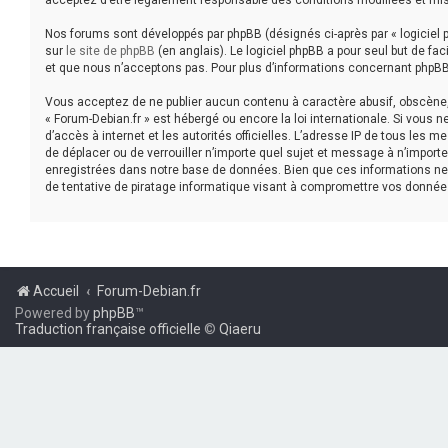
acceptez d’être légalement responsable des conditions modifiées et mis
Nos forums sont développés par phpBB (désignés ci-après par « logiciel p
sur
le site de phpBB
(en anglais). Le logiciel phpBB a pour seul but de f
et que nous n’acceptons pas. Pour plus d’informations concernant phpBB
Vous acceptez de ne publier aucun contenu à caractère abusif, obscène, v
« Forum-Debian.fr » est hébergé ou encore la loi internationale. Si vous 
d’accès à internet et les autorités officielles. L’adresse IP de tous les 
de déplacer ou de verrouiller n’importe quel sujet et message à n’impor
enregistrées dans notre base de données. Bien que ces informations ne 
de tentative de piratage informatique visant à compromettre vos donnée
Accueil
Forum-Debian.fr
Powered by
phpBB
™
Traduction française officielle
©
Qiaeru