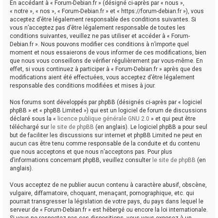
En accédant à « Forum-Debian.fr » (désigné ci-après par « nous »,
« notre », « nos », « Forum-Debian.fr » et « https://forum-debian.fr »), vous
acceptez d’être légalement responsable des conditions suivantes. Si
vous n’acceptez pas d’être légalement responsable de toutes les
conditions suivantes, veuillez ne pas utiliser et accéder à « Forum-
Debian.fr ». Nous pouvons modifier ces conditions à n’importe quel
moment et nous essaierons de vous informer de ces modifications, bien
que nous vous conseillons de vérifier régulièrement par vous-même. En
effet, si vous continuez à participer à « Forum-Debian.fr » après que des
modifications aient été effectuées, vous acceptez d’être légalement
responsable des conditions modifiées et mises à jour.
Nos forums sont développés par phpBB (désignés ci-après par « logiciel
phpBB » et « phpBB Limited ») qui est un logiciel de forum de discussions
déclaré sous la «
licence publique générale GNU 2.0
» et qui peut être
téléchargé sur
le site de phpBB
(en anglais). Le logiciel phpBB a pour seul
but de faciliter les discussions sur internet et phpBB Limited ne peut en
aucun cas être tenu comme responsable de la conduite et du contenu
que nous acceptons et que nous n’acceptons pas. Pour plus
d’informations concernant phpBB, veuillez consulter
le site de phpBB
(en
anglais).
Vous acceptez de ne publier aucun contenu à caractère abusif, obscène,
vulgaire, diffamatoire, choquant, menaçant, pornographique, etc. qui
pourrait transgresser la législation de votre pays, du pays dans lequel le
serveur de « Forum-Debian.fr » est hébergé ou encore la loi internationale.
Si vous ne respectez pas ces dispositions, vous vous exposez à un