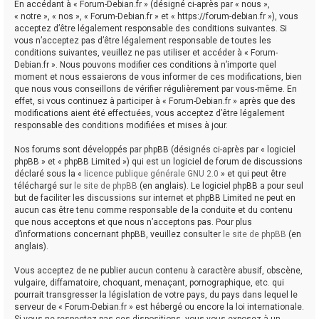
En accédant à « Forum-Debian.fr » (désigné ci-après par « nous »,
« notre », « nos », « Forum-Debian.fr » et « https://forum-debian.fr »), vous
acceptez d’être légalement responsable des conditions suivantes. Si
vous n’acceptez pas d’être légalement responsable de toutes les
conditions suivantes, veuillez ne pas utiliser et accéder à « Forum-
Debian.fr ». Nous pouvons modifier ces conditions à n’importe quel
moment et nous essaierons de vous informer de ces modifications, bien
que nous vous conseillons de vérifier régulièrement par vous-même. En
effet, si vous continuez à participer à « Forum-Debian.fr » après que des
modifications aient été effectuées, vous acceptez d’être légalement
responsable des conditions modifiées et mises à jour.
Nos forums sont développés par phpBB (désignés ci-après par « logiciel
phpBB » et « phpBB Limited ») qui est un logiciel de forum de discussions
déclaré sous la «
licence publique générale GNU 2.0
» et qui peut être
téléchargé sur
le site de phpBB
(en anglais). Le logiciel phpBB a pour seul
but de faciliter les discussions sur internet et phpBB Limited ne peut en
aucun cas être tenu comme responsable de la conduite et du contenu
que nous acceptons et que nous n’acceptons pas. Pour plus
d’informations concernant phpBB, veuillez consulter
le site de phpBB
(en
anglais).
Vous acceptez de ne publier aucun contenu à caractère abusif, obscène,
vulgaire, diffamatoire, choquant, menaçant, pornographique, etc. qui
pourrait transgresser la législation de votre pays, du pays dans lequel le
serveur de « Forum-Debian.fr » est hébergé ou encore la loi internationale.
Si vous ne respectez pas ces dispositions, vous vous exposez à un