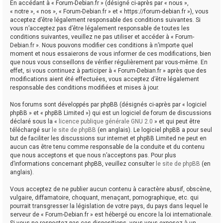
En accédant à « Forum-Debian.fr » (désigné ci-après par « nous »,
« notre », « nos », « Forum-Debian.fr » et « https://forum-debian.fr »), vous
acceptez d’être légalement responsable des conditions suivantes. Si
vous n’acceptez pas d’être légalement responsable de toutes les
conditions suivantes, veuillez ne pas utiliser et accéder à « Forum-
Debian.fr ». Nous pouvons modifier ces conditions à n’importe quel
moment et nous essaierons de vous informer de ces modifications, bien
que nous vous conseillons de vérifier régulièrement par vous-même. En
effet, si vous continuez à participer à « Forum-Debian.fr » après que des
modifications aient été effectuées, vous acceptez d’être légalement
responsable des conditions modifiées et mises à jour.
Nos forums sont développés par phpBB (désignés ci-après par « logiciel
phpBB » et « phpBB Limited ») qui est un logiciel de forum de discussions
déclaré sous la «
licence publique générale GNU 2.0
» et qui peut être
téléchargé sur
le site de phpBB
(en anglais). Le logiciel phpBB a pour seul
but de faciliter les discussions sur internet et phpBB Limited ne peut en
aucun cas être tenu comme responsable de la conduite et du contenu
que nous acceptons et que nous n’acceptons pas. Pour plus
d’informations concernant phpBB, veuillez consulter
le site de phpBB
(en
anglais).
Vous acceptez de ne publier aucun contenu à caractère abusif, obscène,
vulgaire, diffamatoire, choquant, menaçant, pornographique, etc. qui
pourrait transgresser la législation de votre pays, du pays dans lequel le
serveur de « Forum-Debian.fr » est hébergé ou encore la loi internationale.
Si vous ne respectez pas ces dispositions, vous vous exposez à un