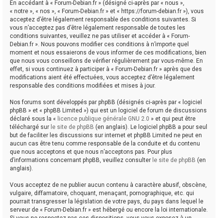
En accédant à « Forum-Debian.fr » (désigné ci-après par « nous »,
« notre », « nos », « Forum-Debian.fr » et « https://forum-debian.fr »), vous
acceptez d’être légalement responsable des conditions suivantes. Si
vous n’acceptez pas d’être légalement responsable de toutes les
conditions suivantes, veuillez ne pas utiliser et accéder à « Forum-
Debian.fr ». Nous pouvons modifier ces conditions à n’importe quel
moment et nous essaierons de vous informer de ces modifications, bien
que nous vous conseillons de vérifier régulièrement par vous-même. En
effet, si vous continuez à participer à « Forum-Debian.fr » après que des
modifications aient été effectuées, vous acceptez d’être légalement
responsable des conditions modifiées et mises à jour.
Nos forums sont développés par phpBB (désignés ci-après par « logiciel
phpBB » et « phpBB Limited ») qui est un logiciel de forum de discussions
déclaré sous la «
licence publique générale GNU 2.0
» et qui peut être
téléchargé sur
le site de phpBB
(en anglais). Le logiciel phpBB a pour seul
but de faciliter les discussions sur internet et phpBB Limited ne peut en
aucun cas être tenu comme responsable de la conduite et du contenu
que nous acceptons et que nous n’acceptons pas. Pour plus
d’informations concernant phpBB, veuillez consulter
le site de phpBB
(en
anglais).
Vous acceptez de ne publier aucun contenu à caractère abusif, obscène,
vulgaire, diffamatoire, choquant, menaçant, pornographique, etc. qui
pourrait transgresser la législation de votre pays, du pays dans lequel le
serveur de « Forum-Debian.fr » est hébergé ou encore la loi internationale.
Si vous ne respectez pas ces dispositions, vous vous exposez à un