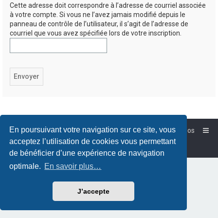
Cette adresse doit correspondre à l’adresse de courriel associée
à votre compte. Si vous ne l’avez jamais modifié depuis le
panneau de contrôle de l’utilisateur, il s’agit de l’adresse de
courriel que vous avez spécifiée lors de votre inscription.
En poursuivant votre navigation sur ce site, vous
Accueil
Forum-Debian.fr
À propos
Powered by
phpBB
™
acceptez l’utilisation de cookies vous permettant
Traduction française officielle
©
Qiaeru
de bénéficier d’une expérience de navigation
optimale.
En savoir plus…
J’accepte