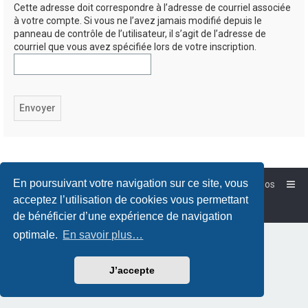
Cette adresse doit correspondre à l’adresse de courriel associée
à votre compte. Si vous ne l’avez jamais modifié depuis le
panneau de contrôle de l’utilisateur, il s’agit de l’adresse de
courriel que vous avez spécifiée lors de votre inscription.
En poursuivant votre navigation sur ce site, vous
Accueil
Forum-Debian.fr
À propos
Powered by
phpBB
™
acceptez l’utilisation de cookies vous permettant
Traduction française officielle
©
Qiaeru
de bénéficier d’une expérience de navigation
optimale.
En savoir plus…
J’accepte