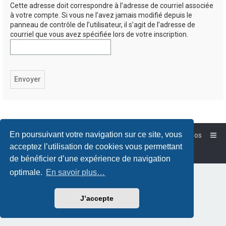
Cette adresse doit correspondre à l’adresse de courriel associée
à votre compte. Si vous ne l’avez jamais modifié depuis le
panneau de contrôle de l’utilisateur, il s’agit de l’adresse de
courriel que vous avez spécifiée lors de votre inscription.
En poursuivant votre navigation sur ce site, vous
Accueil
Forum-Debian.fr
À propos
Powered by
phpBB
™
acceptez l’utilisation de cookies vous permettant
Traduction française officielle
©
Qiaeru
de bénéficier d’une expérience de navigation
optimale.
En savoir plus…
J’accepte