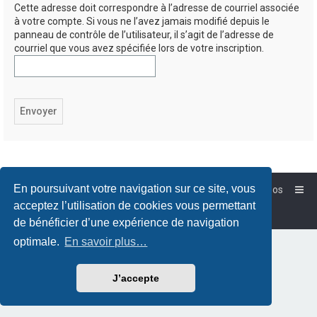
Cette adresse doit correspondre à l’adresse de courriel associée
à votre compte. Si vous ne l’avez jamais modifié depuis le
panneau de contrôle de l’utilisateur, il s’agit de l’adresse de
courriel que vous avez spécifiée lors de votre inscription.
En poursuivant votre navigation sur ce site, vous
Accueil
Forum-Debian.fr
À propos
Powered by
phpBB
™
acceptez l’utilisation de cookies vous permettant
Traduction française officielle
©
Qiaeru
de bénéficier d’une expérience de navigation
optimale.
En savoir plus…
J’accepte