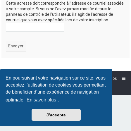
Cette adresse doit correspondre à l’adresse de courriel associée
à votre compte. Si vous ne l’avez jamais modifié depuis le
panneau de contrôle de l’utilisateur, il s’agit de l’adresse de
courriel que vous avez spécifiée lors de votre inscription.
En poursuivant votre navigation sur ce site, vous
Accueil
Forum-Debian.fr
À propos
Powered by
phpBB
™
acceptez l’utilisation de cookies vous permettant
Traduction française officielle
©
Qiaeru
de bénéficier d’une expérience de navigation
optimale.
En savoir plus…
J’accepte