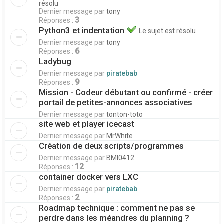
résolu
Dernier message par
tony
3
Réponses :
Python3 et indentation
Le sujet est résolu
Dernier message par
tony
6
Réponses :
Ladybug
Dernier message par
piratebab
9
Réponses :
Mission - Codeur débutant ou confirmé - créer
portail de petites-annonces associatives
Dernier message par
tonton-toto
site web et player icecast
Dernier message par
MrWhite
Création de deux scripts/programmes
Dernier message par
BMI0412
12
Réponses :
container docker vers LXC
Dernier message par
piratebab
2
Réponses :
Roadmap technique : comment ne pas se
perdre dans les méandres du planning ?