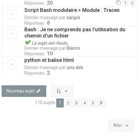
20
Réponses :
1
2
Script Bash modulaire > Module : Traces
Dernier message par
zargos
6
Réponses :
Bash : Je ne comprends pas l'utilisation du
chemin d'un fichier
Le sujet est résolu
Dernier message par
Blanco
10
Réponses :
python et balise html
Dernier message par
unix.deb
2
Réponses :
Nouveau sujet
110 sujets
1
2
3
4
5
Suivant
Aller