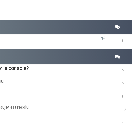
0
r la console?
2
lu
2
0
 sujet est résolu
12
4