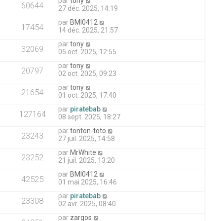
par
tony
60644
27 déc. 2025, 14:19
par
BMI0412
17454
14 déc. 2025, 21:57
par
tony
32069
05 oct. 2025, 12:55
par
tony
20797
02 oct. 2025, 09:23
par
tony
21654
01 oct. 2025, 17:40
par
piratebab
127164
08 sept. 2025, 18:27
par
tonton-toto
23243
27 juil. 2025, 14:58
par
MrWhite
23252
21 juil. 2025, 13:20
par
BMI0412
42525
01 mai 2025, 16:46
par
piratebab
23308
02 avr. 2025, 08:40
par
zargos