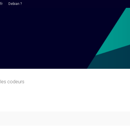
fr
Debian ?
 les codeurs