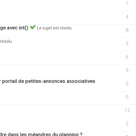
1
4
ge avec int()
Le sujet est résolu
8
 résolu
3
6
9
 portail de petites-annonces associatives
0
0
12
2
re dans les méandres du planning ?