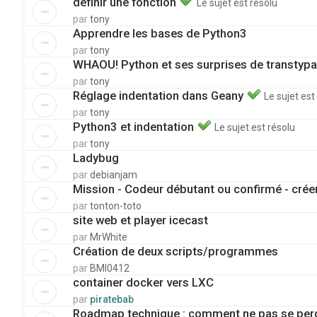
définir une fonction
Le sujet est résolu
par
tony
Apprendre les bases de Python3
par
tony
WHAOU! Python et ses surprises de transtypa
par
tony
Réglage indentation dans Geany
Le sujet est
par
tony
Python3 et indentation
Le sujet est résolu
par
tony
Ladybug
par
debianjam
Mission - Codeur débutant ou confirmé - créer
par
tonton-toto
site web et player icecast
par
MrWhite
Création de deux scripts/programmes
par
BMI0412
container docker vers LXC
par
piratebab
Roadmap technique : comment ne pas se perd