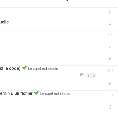
2
3
uelle
4
14
4
6
ez le code)
Le sujet est résolu
20
1
2
6
hemin d'un fichier
Le sujet est résolu
10
2