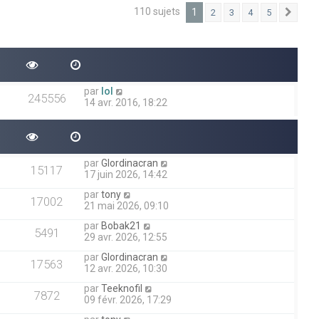
110 sujets
1
2
3
4
5
Suiv
par
lol
245556
14 avr. 2016, 18:22
par
Glordinacran
15117
17 juin 2026, 14:42
par
tony
17002
21 mai 2026, 09:10
par
Bobak21
5491
29 avr. 2026, 12:55
par
Glordinacran
17563
12 avr. 2026, 10:30
par
Teeknofil
7872
09 févr. 2026, 17:29