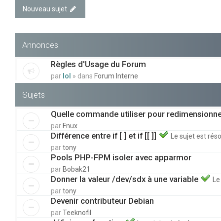
Nouveau sujet
Annonces
Règles d'Usage du Forum
par
lol
» dans
Forum Interne
Sujets
Quelle commande utiliser pour redimensionne
par
Fnux
Différence entre if [ ] et if [[ ]]
Le sujet est réso
par
tony
Pools PHP-FPM isoler avec apparmor
par
Bobak21
Donner la valeur /dev/sdx à une variable
Le
par
tony
Devenir contributeur Debian
par
Teeknofil