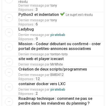
résolu
Dernier message par
tony
3
Réponses :
Python3 et indentation
Le sujet est résolu
Dernier message par
tony
6
Réponses :
Ladybug
Dernier message par
piratebab
9
Réponses :
Mission - Codeur débutant ou confirmé - créer
portail de petites-annonces associatives
Dernier message par
tonton-toto
site web et player icecast
Dernier message par
MrWhite
Création de deux scripts/programmes
Dernier message par
BMI0412
12
Réponses :
container docker vers LXC
Dernier message par
piratebab
2
Réponses :
Roadmap technique : comment ne pas se
perdre dans les méandres du planning ?