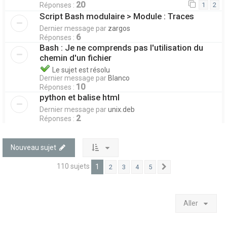
20
Réponses :
1
2
Script Bash modulaire > Module : Traces
Dernier message par
zargos
6
Réponses :
Bash : Je ne comprends pas l'utilisation du
chemin d'un fichier
Le sujet est résolu
Dernier message par
Blanco
10
Réponses :
python et balise html
Dernier message par
unix.deb
2
Réponses :
Nouveau sujet
110 sujets
1
2
3
4
5
Suivant
Aller