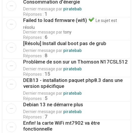
Consommation d'énergie
Dernier message par
piratebab
1
Réponses :
Failed to load firmware (wifi)
Le sujet est
résolu
Dernier message par
tony
6
Réponses :
[Résolu] Install dual boot pas de grub
Dernier message par
piratebab
8
Réponses :
Problème de son sur un Thomson N17CSL512
Dernier message par
piratebab
15
Réponses :
DEB13 - installation paquet php8.3 dans une
version spécifique
Dernier message par
piratebab
5
Réponses :
Debian 13 ne démarre plus
Dernier message par
piratebab
7
Réponses :
Enfin! la carte WiFi mt7902 va être
fonctionnelle