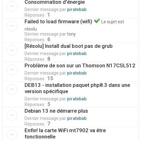
Consommation d'énergie
Dernier message par
piratebab
1
Réponses :
Failed to load firmware (wifi)
Le sujet est
résolu
Dernier message par
tony
6
Réponses :
[Résolu] Install dual boot pas de grub
Dernier message par
piratebab
8
Réponses :
Problème de son sur un Thomson N17CSL512
Dernier message par
piratebab
15
Réponses :
DEB13 - installation paquet php8.3 dans une
version spécifique
Dernier message par
piratebab
5
Réponses :
Debian 13 ne démarre plus
Dernier message par
piratebab
7
Réponses :
Enfin! la carte WiFi mt7902 va être
fonctionnelle