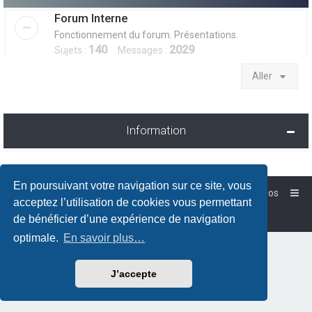
Forum Interne
Fonctionnement du forum. Présentations.
140
2029
Sujets :
Messages :
Aller
Information
En poursuivant votre navigation sur ce site, vous
Accueil
Forum-Debian.fr
À propos
acceptez l’utilisation de cookies vous permettant
Powered by
phpBB
™
de bénéficier d’une expérience de navigation
Traduction française officielle
©
Qiaeru
optimale.
En savoir plus…
J’accepte